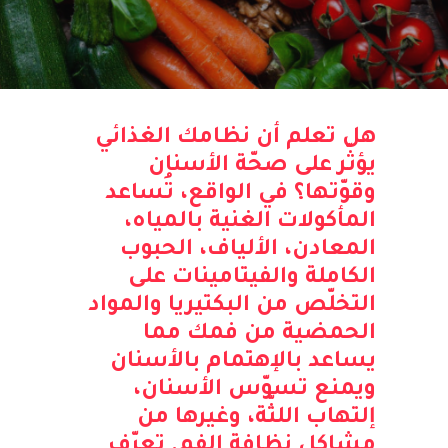
هل تعلم أن نظامك الغذائي
يؤثّر على صحّة الأسنان
وقوّتها؟ في الواقع، تُساعد
المأكولات الغنية بالمياه،
المعادن، الألياف، الحبوب
الكاملة والفيتامينات على
التخلّص من البكتيريا والمواد
الحمضية من فمك مما
يساعد بالإهتمام بالأسنان
ويمنع تسوّس الأسنان،
إلتهاب اللثّة، وغيرها من
مشاكل نظافة الفم. تعرّف