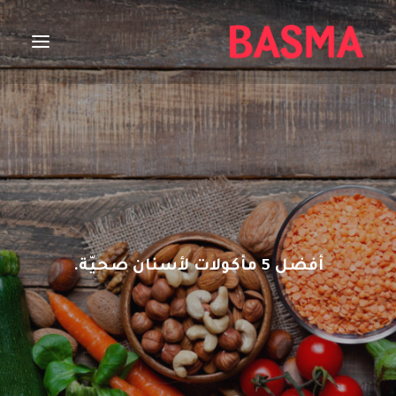
الصفحة الرئيسية
تبييض
قبل البدء
مصففات
العناية بالفم
مقالات مميزة
أفضل 5 مأكولات لأسنان صحيّة.
العناية بالأسنان
ENGLISH