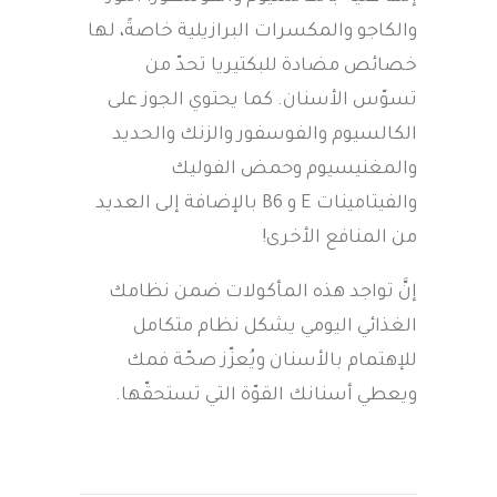
والكاجو والمكسرات البرازيلية خاصةً، لها
خصائص مضادة للبكتيريا تحدّ من
تسوّس الأسنان. كما يحتوي الجوز على
الكالسيوم والفوسفور والزنك والحديد
والمغنيسيوم وحمض الفوليك
والفيتامينات E و B6 بالإضافة إلى العديد
من المنافع الأخرى!
إنَّ تواجد هذه المأكولات ضمن نظامك
الغذائي اليومي يشكل نظام متكامل
للإهتمام بالأسنان ويُعزّز صحّة فمك
ويعطي أسنانك القوّة التي تستحقّها.