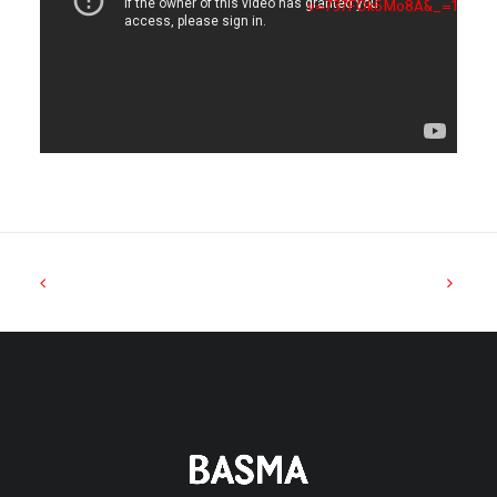
v=737FOk6Mo8A&_=1