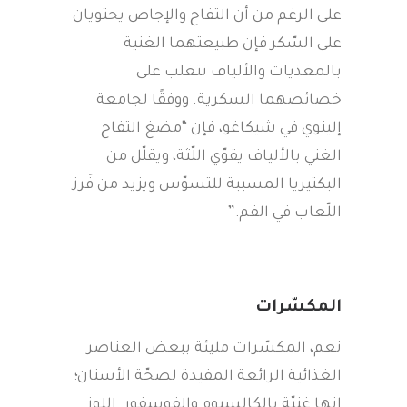
على الرغم من أن التفاح والإجاص يحتويان
على السّكر فإن طبيعتهما الغنية
بالمغذيات والألياف تتغلب على
خصائصهما السكرية. ووفقًا لجامعة
إلينوي في شيكاغو، فإن “مضغ التفاح
الغني بالألياف يقوّي اللّثة، ويقلّل من
البكتيريا المسببة للتسوّس ويزيد من فَرز
اللّعاب في الفم.”
المكسّرات
نعم، المكسّرات مليئة ببعض العناصر
الغذائية الرائعة المفيدة لصحّة الأسنان؛
إنها غنيّة بالكالسيوم والفوسفور. اللوز