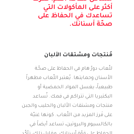
أكثر على المأكولات التي
تساعدك في الحفاظ على
صحّة أسنانك
.
مُنتجات ومشتقات الألبان
للّعاب دورٌ هام في الحفاظ على صحّة
الأسنان وحمايتها. يُعتبر اللّعاب مطهراً
طبيعياً، يغسل المواد الحمضية أو
البكتيريا التي تتراكم في فمك. تُساعد
منتجات ومشتقات الألبان والحليب والجبن
على فَرز المزيد من اللّعاب. كونها غنيّة
بالكالسيوم والبروتين، تساعد أيضاً في
الحفاظ على قوّة أسنانك. مقابل ذلك، تأكّد