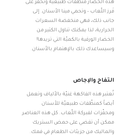
هذه الخضار منظّفات طبيعيّة وتُحفّز على
فَرز اللّعاب – وتحمي مينا الأسنان. إلى
جانب ذلك، فهي منخفضة السعرات
الحرارية، لذا يمكنك تناول الكثير من
الخضار الورقية بالكميّة التي تريدها!
وسيساعدك ذلك بالإهتمام بالأسنان.
التفاح والإجاص
تُعتبر هذه الفاكهة غنيّة بالألياف وتعمل
أيضاً كمنظّفات طبيعيّة للأسنان
ومحفّزات لفبركة اللّعاب. كل هذه العناصر
ممكن أن تقضي على حمض الستريك
والماليك من جزيئات الطعام في فمك.