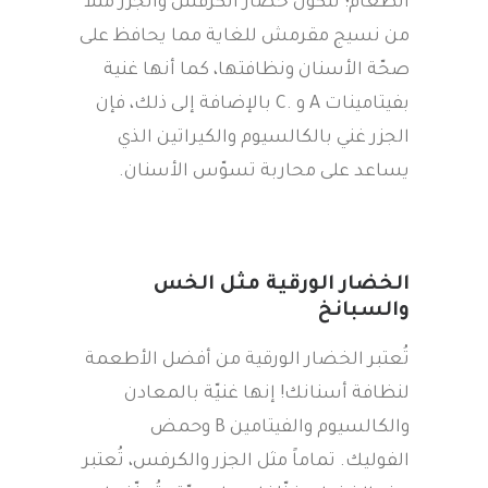
الطعام؛ تتكوّن خضار الكرفس والجزر مثلاً
من نسيج مقرمش للغاية مما يحافظ على
صحّة الأسنان ونظافتها، كما أنها غنية
بفيتامينات A و .C بالإضافة إلى ذلك، فإن
الجزر غني بالكالسيوم والكيراتين الذي
يساعد على محاربة تسوّس الأسنان.
الخضار الورقية مثل الخس
والسبانخ
تُعتبر الخضار الورقية من أفضل الأطعمة
لنظافة أسنانك! إنها غنيّة بالمعادن
والكالسيوم والفيتامين B وحمض
الفوليك. تماماً مثل الجزر والكرفس، تُعتبر