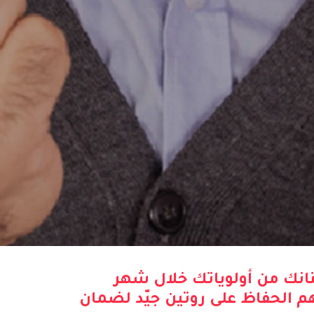
نانك من أولوياتك خلال شهر
م الحفاظ على روتين جيّد لضمان