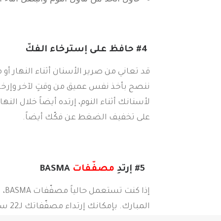
#4
حافظ على إسترخاء الفك
قد تعاني من صرير الأسنان أثناء النهار أ
ننصح بأخذ نفس عميق من وقتٍ لآخر وإرخاء عض
لأسنانك أثناء النوم، إرتده أيضاً خلال النه
على تخفيف الضغط عن فكّك أيضاً.
#5
إرتدِ
مصفّفات
BASMA
إذا
المبا