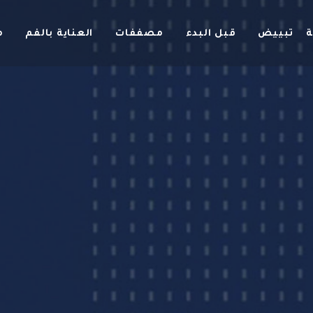
ة
تبييض
قبل البدء
مصففات
العناية بالفم
م