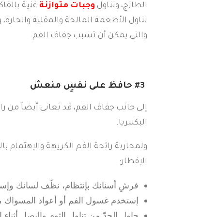
الطازج، وتناول
وجبات متوازنة
غنية بالفاك
تناول الأطعمة المالحة والمقلية والحارة،
والتي يمكن أن تسبب جفاف الفم.
#3
حافظ على نفسٍ منعش
إلى جانب جفاف الفم، قد تعاني أيضاً من 
البكتيريا.
ولمحاربة رائحة الفم الكريهة والإهتمام ب
الإفطار:
فرشِ أسنانك بإنتظام، نظّف لسانك وإس
إستخدم غسول الفم أو أعواد المسواك مب
حاول الحدّ من تناول الثوم والبصل أثناء ا