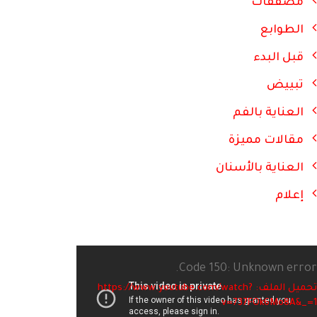
مصففات
الطوابع
قبل البدء
تبييض
العناية بالفم
مقالات مميزة
العناية بالأسنان
إعلام
Code 150: Unknown error.
تحميل الملف: https://www.youtube.com/watch?
v=737FOk6Mo8A&_=1