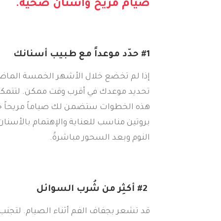
صيام مريح وأسنان صحيّة
.
#1
حدّد موعداً مع طبيب أسنانك
إذا لم تخضع خلال الأشهر الخمسة الماض
تحديد موعدك في أقرب وقت ممكن. لتتمكن
هذه الخطوات ستضمن لك صياماً مريحاً خلا
بروتين مناسب للعناية والإهتمام بالأسنا
النوم وبعد السحور مباشرةً.
#2
أكثِر من شُرب
السوائل
قد تشعر بجفاف الفم أثناء الصيام. لتجنب ه