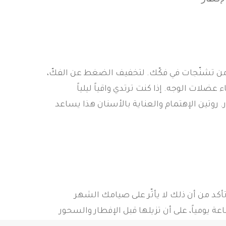
و من تشنّجات في فكّك. لتخفيف الضغط عن الفكّ،
لات الوجه. إذا كنت ترتدي واقياً ليلياً
ار. روتين الإهتمام والعناية بالأسنان هذا يساعد
 كنت تستعمل حالياً مصفّفات BASMA، تأكد من أن ذلك لا يأثّر على صيامك الشهر
رك. بإمكانك إرتداء مصفّفاتك لـ22 ساعة يومياً، على أن تزيلها قبل الإفطار والسحور