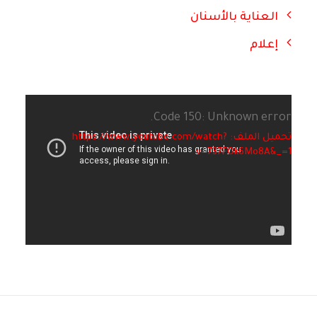
العناية بالأسنان
إعلام
Code 150: Unknown error.
تحميل الملف: https://www.youtube.com/watch?
v=737FOk6Mo8A&_=1