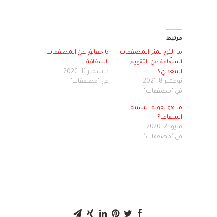
مرتبط
ما الذي يميّز المصفّفات
6 حقائق عن المصففات
الشفّافة عن التقويم
الشفافة.
المعدنيّ؟
ديسمبر 11, 2020
نوفمبر 8, 2021
في "مصففات"
في "مصففات"
ما هو تقويم بسمة
الشفاف؟
مايو 21, 2020
في "مصففات"