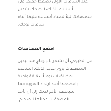
عند الساعات الأولى بضغط خفيف على
أسنانك. لذلك، ننصحك بتبديل
مصففاتك ليلاً لتعتاد أسنانك عليها أثناء
ساعات نومك.
امضغ العضاضات
من الطبيعي أن تشعر بالإنزعاج عند تبديل
المصففات بزوج جديد. لذلك، استخدم
العضاضات يومياً لدقيقة واحدة
وامضغها أثناء ارتداء التقويم مما
سيخفف الألم لديك إلى أن تأخذ
المصففات مكانها الصحيح.