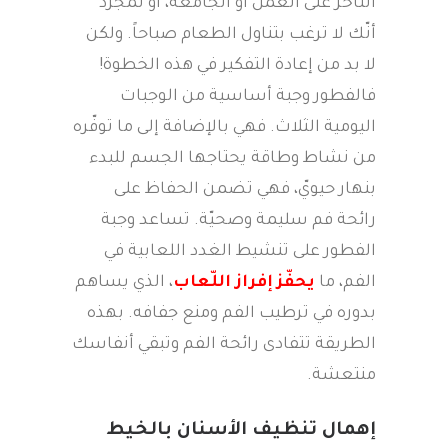
التأخر على العمل أو الجامعة، أو لمجرد
أنّك لا ترغب بتناول الطعام صباحاً. ولكن
لا بد من إعادة التفكير في هذه الخطوة!
فالفطور وجبة أساسية من الوجبات
اليومية الثلاث. فهي بالإضافة إلى ما توفّره
من نشاط وطاقة يحتاجها الجسم للبدء
بنهار حيويّ، فهي تضمن الحفاظ على
رائحة فم سليمة وصحيّة. تساعد وجبة
الفطور على تنشيط الغدد اللعابية في
الفم، ما
يحفّز إفراز اللّعاب
، الذي يساهم
بدوره في ترطيب الفم ومنع جفافه. بهذه
الطريقة تتفادى رائحة الفم وتبقي أنفاسك
منتعشة.
إهمال تنظيف الأسنان بالخيط