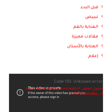
قبل البدء
تبييض
العناية بالفم
مقالات مميزة
العناية بالأسنان
إعلام
Code 150: Unknown error.
تحميل الملف: https://www.youtube.com/watch?
v=737FOk6Mo8A&_=1