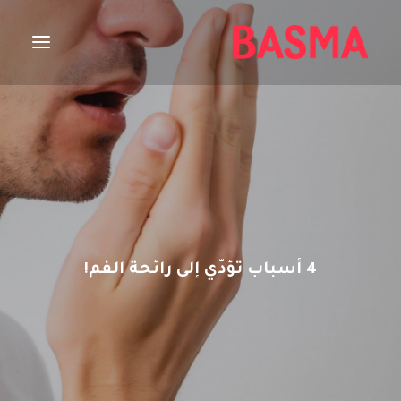
الصفحة الرئيسية
تبييض
قبل البدء
مصففات
العناية بالفم
مقالات مميزة
4 أسباب تؤدّي إلى رائحة الفم!
العناية بالأسنان
ENGLISH