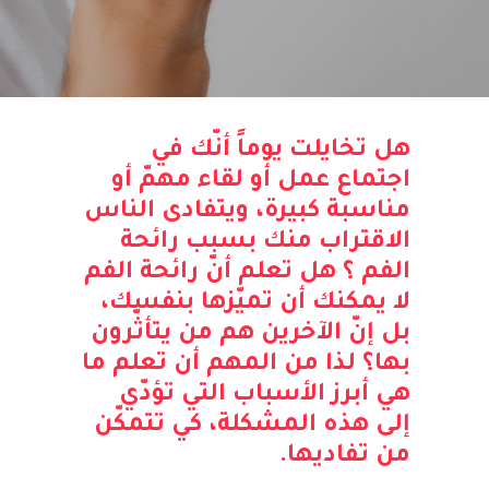
هل تخايلت يوماً أنّك في
اجتماع عمل أو لقاء مهمّ أو
مناسبة كبيرة، ويتفادى الناس
الاقتراب منك بسبب رائحة
الفم ؟ هل تعلم أنّ رائحة الفم
لا يمكنك أن تميّزها بنفسك،
بل إنّ الآخرين هم من يتأثّرون
بها؟ لذا من المهم أن تعلم ما
هي أبرز الأسباب التي تؤدّي
إلى هذه المشكلة، كي تتمكّن
من تفاديها.